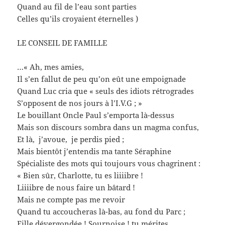
Quand au fil de l’eau sont parties
Celles qu’ils croyaient éternelles )
LE CONSEIL DE FAMILLE
…« Ah, mes amies,
Il s’en fallut de peu qu’on eût une empoignade
Quand Luc cria que « seuls des idiots rétrogrades
S’opposent de nos jours à l’I.V.G ; »
Le bouillant Oncle Paul s’emporta là-dessus
Mais son discours sombra dans un magma confus,
Et là, j’avoue, je perdis pied ;
Mais bientôt j’entendis ma tante Séraphine
Spécialiste des mots qui toujours vous chagrinent :
« Bien sûr, Charlotte, tu es liiiibre !
Liiiibre de nous faire un bâtard !
Mais ne compte pas me revoir
Quand tu accoucheras là-bas, au fond du Parc ;
Fille dévergondée ! Sournoise ! tu mérites