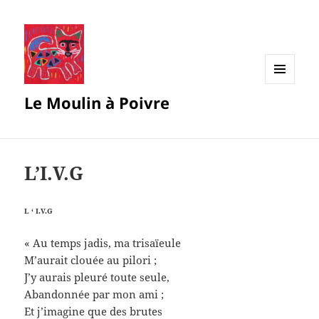
MENU
Le Moulin à Poivre
AND
WIDGETS
L’I.V.G
L ‘ I.V.G
« Au temps jadis, ma trisaïeule
M’aurait clouée au pilori ;
J’y aurais pleuré toute seule,
Abandonnée par mon ami ;
Et j’imagine que des brutes