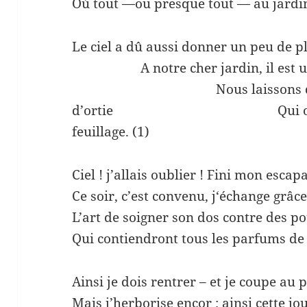
Où tout —ou presque tout — au jardin
Le ciel a dû aussi don
A notre cher jardin, il 
Nous laissons dans le f
d’ortie Qui offre aux h
feuillage. (1)
Ciel ! j’allais oublier ! Fini mon escap
Ce soir, c’est convenu, j‘échange grâc
L’art de soigner son dos contre des po
Qui contiendront tous les parfums de
Ainsi je dois rentrer – et je coupe au p
Mais j’herborise encor ; ainsi cette jo