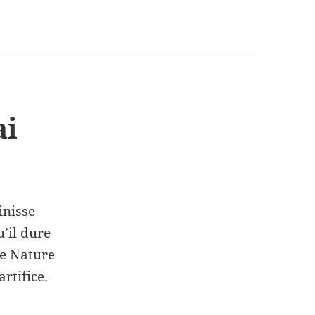
ai
inisse
u’il dure
me Nature
rtifice.