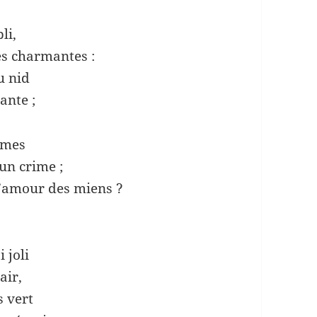
li,
es charmantes :
u nid
ante ;
imes
un crime ;
 l’amour des miens ?
 joli
air,
s vert