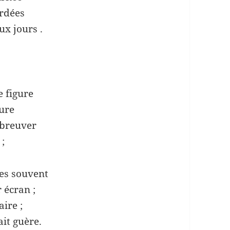
ordées
ux jours .
e figure
ture
abreuver
 ;
les souvent
 écran ;
aire ;
it guère.