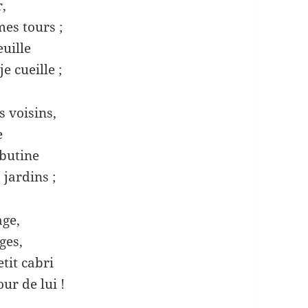
r,
mes tours ;
euille
e cueille ;
 voisins,
e
 butine
jardins ;
age,
ges,
tit cabri
ur de lui !