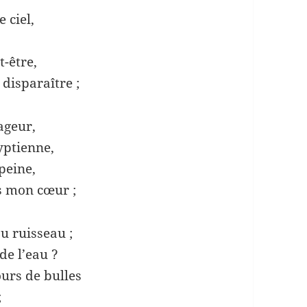
e ciel,
t-être,
 disparaître ;
ageur,
yptienne,
peine,
s mon cœur ;
au ruisseau ;
de l’eau ?
urs de bulles
;