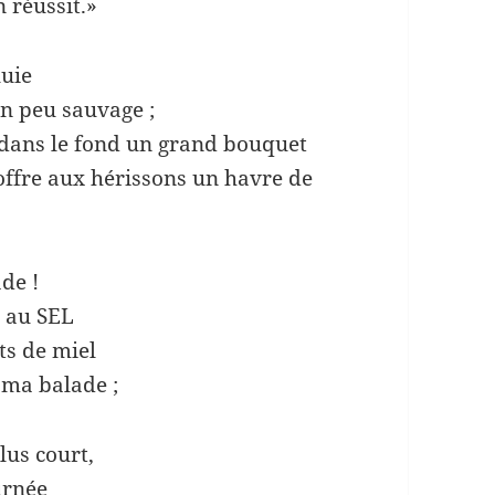
 réussit.»
ner un peu de pluie
est un peu sauvage ;
ond un grand bouquet
érissons un havre de
ade !
e au SEL
ts de miel
 ma balade ;
lus court,
urnée